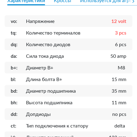
Характеристики
Кроссы
Используется для агрега
vo:
Напряжение
12 volt
tq:
Количество терминалов
3 pcs
dq:
Количество диодов
6 pcs
da:
Сила тока диода
50 amp
b+:
Диаметр B+
M8
bl:
Длина болта B+
15 mm
bd:
Диаметр подшипника
35 mm
bh:
Высота подшипника
11 mm
dd:
Допдиоды
no pcs
ct:
Тип подключения к статору
delta