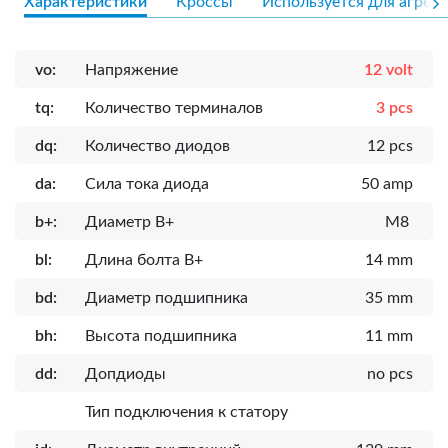
Характеристики
Кроссы
Используется для агрега
vo:
Напряжение
12 volt
tq:
Количество терминалов
3 pcs
dq:
Количество диодов
12 pcs
da:
Сила тока диода
50 amp
b+:
Диаметр B+
M8
bl:
Длина болта B+
14 mm
bd:
Диаметр подшипника
35 mm
bh:
Высота подшипника
11 mm
dd:
Допдиоды
no pcs
Тип подключения к статору