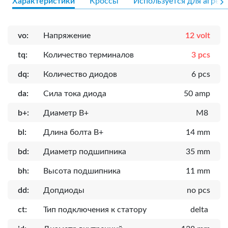
Характеристики
Кроссы
Используется для агрега
vo:
Напряжение
12 volt
tq:
Количество терминалов
3 pcs
dq:
Количество диодов
6 pcs
da:
Сила тока диода
50 amp
b+:
Диаметр B+
M8
bl:
Длина болта B+
14 mm
bd:
Диаметр подшипника
35 mm
bh:
Высота подшипника
11 mm
dd:
Допдиоды
no pcs
ct:
Тип подключения к статору
delta