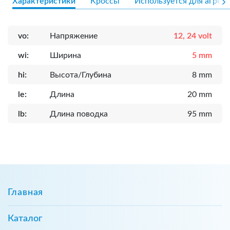
Характеристики
Кроссы
Используется для агрега
vo:
Напряжение
12, 24 volt
wi:
Ширина
5 mm
hi:
Высота/Глубина
8 mm
le:
Длина
20 mm
lb:
Длина поводка
95 mm
Главная
Каталог