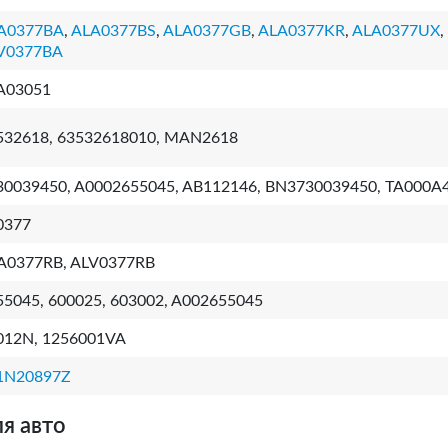
A0377BA
,
ALA0377BS
,
ALA0377GB
,
ALA0377KR
,
ALA0377UX
,
V0377BA
A03051
532618, 63532618010, MAN2618
30039450, A0002655045, AB112146, BN3730039450, TA000A
0377
A0377RB, ALV0377RB
55045, 600025, 603002, A002655045
012N, 1256001VA
1N20897Z
я авто