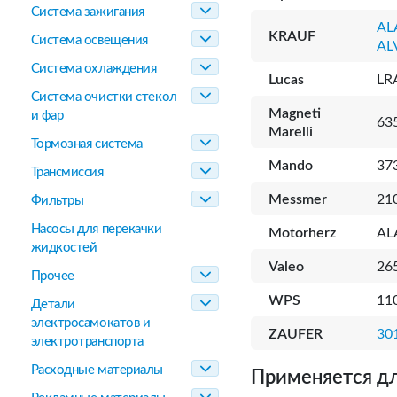
Система зажигания
AL
KRAUF
Система освещения
AL
Система охлаждения
Lucas
LR
Система очистки стекол
Magneti
и фар
63
Marelli
Тормозная система
Mando
37
Трансмиссия
Messmer
21
Фильтры
Насосы для перекачки
Motorherz
AL
жидкостей
Valeo
26
Прочее
WPS
11
Детали
электросамокатов и
ZAUFER
30
электротранспорта
Расходные материалы
Применяется дл