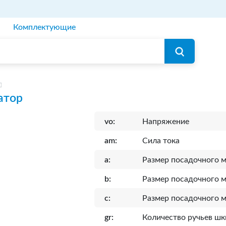
Комплектующие
атор
vo:
Напряжение
am:
Сила тока
a:
Размер посадочного м
b:
Размер посадочного м
c:
Размер посадочного м
gr:
Количество ручьев шк