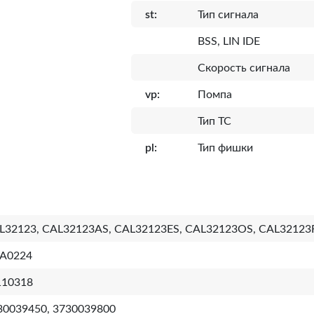
st:
Тип сигнала
BSS, LIN IDE
Скорость сигнала
vp:
Помпа
Тип ТС
pl:
Тип фишки
L32123, CAL32123AS, CAL32123ES, CAL32123OS, CAL32123
A0224
110318
30039450, 3730039800