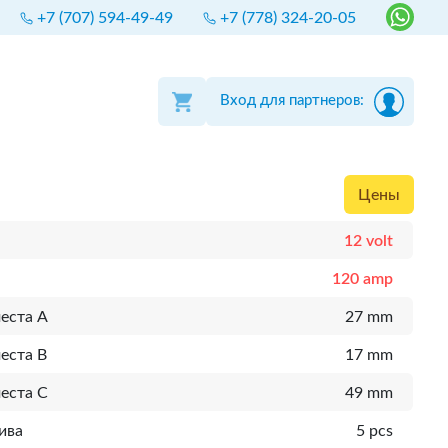
+7 (707) 594-49-49
+7 (778) 324-20-05
Вход для партнеров:
Цены
12 volt
120 amp
еста A
27 mm
еста B
17 mm
еста C
49 mm
ива
5 pcs