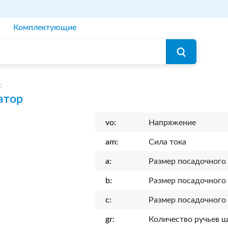
Комплектующие
атор
vo:
Напряжение
am:
Сила тока
a:
Размер посадочного
b:
Размер посадочного 
c:
Размер посадочного
gr:
Количество ручьев 