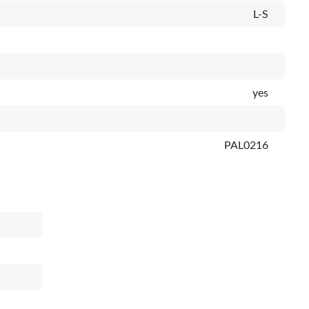
L-S
yes
PAL0216