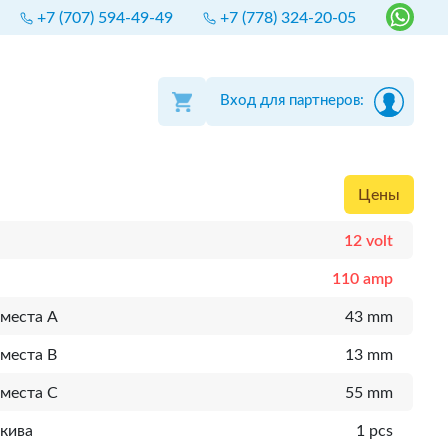
+7 (707) 594-49-49
+7 (778) 324-20-05
Вход для партнеров:
Цены
12 volt
110 amp
 места A
43 mm
места B
13 mm
 места C
55 mm
шкива
1 pcs