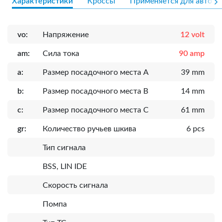
Характеристики
Кроссы
Применяется для авто
vo:
Напряжение
12 volt
am:
Сила тока
90 amp
a:
Размер посадочного места A
39 mm
b:
Размер посадочного места B
14 mm
c:
Размер посадочного места C
61 mm
gr:
Количество ручьев шкива
6 pcs
Тип сигнала
BSS, LIN IDE
Скорость сигнала
Помпа