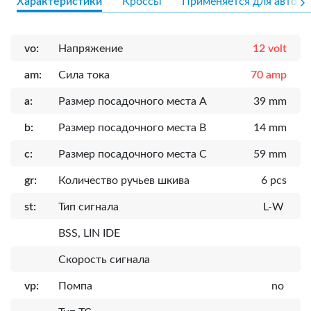
Характеристики
Кроссы
Применяется для авто
vo:
Напряжение
12 volt
am:
Сила тока
70 amp
a:
Размер посадочного места A
39 mm
b:
Размер посадочного места B
14 mm
c:
Размер посадочного места C
59 mm
gr:
Количество ручьев шкива
6 pcs
st:
Тип сигнала
L-W
BSS, LIN IDE
Скорость сигнала
vp:
Помпа
no