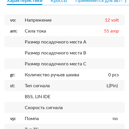
Характеристики
Кроссы
Применяется для авто
vo:
Напряжение
12 volt
am:
Сила тока
55 amp
Размер посадочного места A
Размер посадочного места B
Размер посадочного места C
gr:
Количество ручьев шкива
0 pcs
st:
Тип сигнала
L(Pin)
BSS, LIN IDE
Скорость сигнала
vp:
Помпа
no