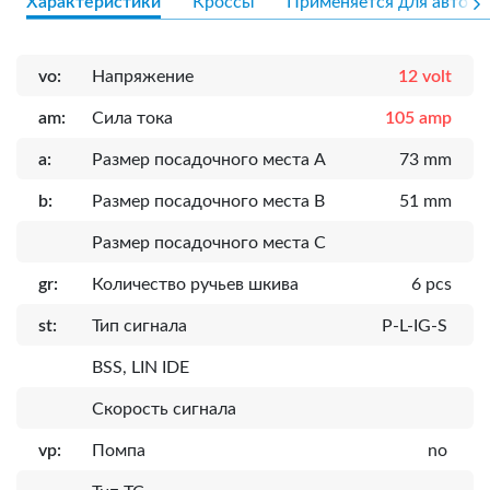
Характеристики
Кроссы
Применяется для авто
vo:
Напряжение
12 volt
am:
Сила тока
105 amp
a:
Размер посадочного места A
73 mm
b:
Размер посадочного места B
51 mm
Размер посадочного места C
gr:
Количество ручьев шкива
6 pcs
st:
Тип сигнала
P-L-IG-S
BSS, LIN IDE
Скорость сигнала
vp:
Помпа
no