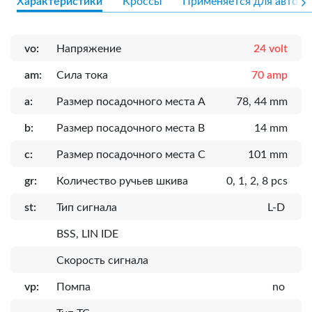
Характеристики
Кроссы
Применяется для авто
vo:
Напряжение
24 volt
am:
Сила тока
70 amp
a:
Размер посадочного места A
78, 44 mm
b:
Размер посадочного места B
14 mm
c:
Размер посадочного места C
101 mm
gr:
Количество ручьев шкива
0, 1, 2, 8 pcs
st:
Тип сигнала
L-D
BSS, LIN IDE
Скорость сигнала
vp:
Помпа
no