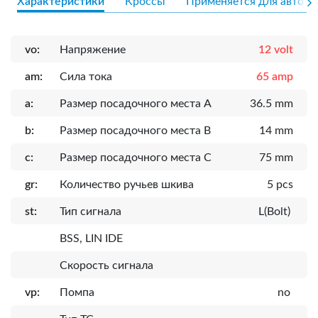
Характеристики
Кроссы
Применяется для авто
vo:
Напряжение
12 volt
am:
Сила тока
65 amp
a:
Размер посадочного места A
36.5 mm
b:
Размер посадочного места B
14 mm
c:
Размер посадочного места C
75 mm
gr:
Количество ручьев шкива
5 pcs
st:
Тип сигнала
L(Bolt)
BSS, LIN IDE
Скорость сигнала
vp:
Помпа
no