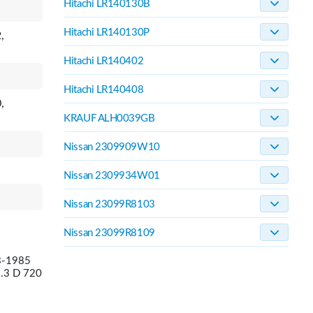
Hitachi LR140130B
Hitachi LR140130P
,
Hitachi LR140402
Hitachi LR140408
,
KRAUF ALH0039GB
Nissan 2309909W10
Nissan 2309934W01
Nissan 23099R8103
Nissan 23099R8109
3-1985
.3 D 720