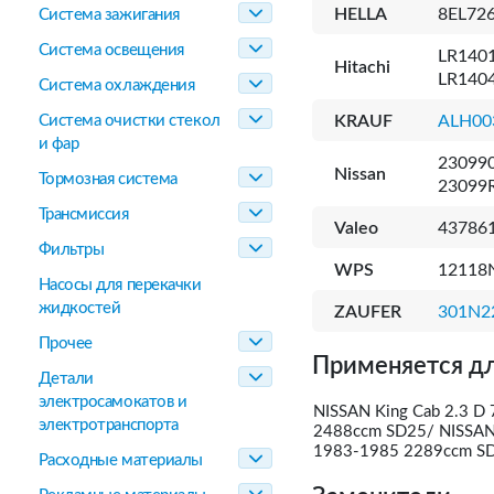
HELLA
8EL726
Система зажигания
Система освещения
LR1401
Hitachi
LR140
Система охлаждения
Система очистки стекол
KRAUF
ALH00
и фар
23099
Nissan
Тормозная система
23099
Трансмиссия
Valeo
437861
Фильтры
WPS
12118
Насосы для перекачки
жидкостей
ZAUFER
301N2
Прочее
Применяется дл
Детали
электросамокатов и
NISSAN King Cab 2.3 D
электротранспорта
2488ccm SD25/ NISSAN 
1983-1985 2289ccm SD
Расходные материалы