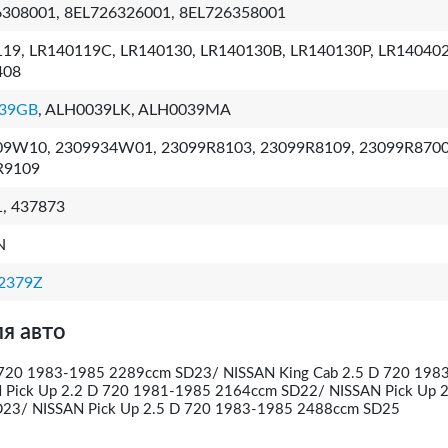
308001, 8EL726326001, 8EL726358001
19, LR140119C, LR140130, LR140130B, LR140130P, LR140402
408
39GB
, ALH0039LK, ALH0039MA
09W10, 2309934W01, 23099R8103, 23099R8109, 23099R8700
R9109
, 437873
N
2379Z
я авто
 720 1983-1985 2289ccm SD23/ NISSAN King Cab 2.5 D 720 198
Pick Up 2.2 D 720 1981-1985 2164ccm SD22/ NISSAN Pick Up 2
23/ NISSAN Pick Up 2.5 D 720 1983-1985 2488ccm SD25