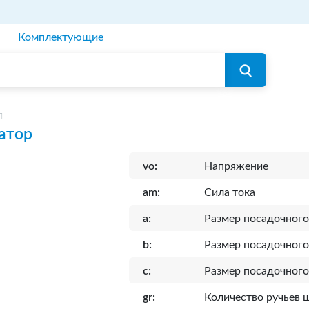
Комплектующие
атор
vo:
Напряжение
am:
Сила тока
a:
Размер посадочного
b:
Размер посадочного
c:
Размер посадочного
gr:
Количество ручьев 