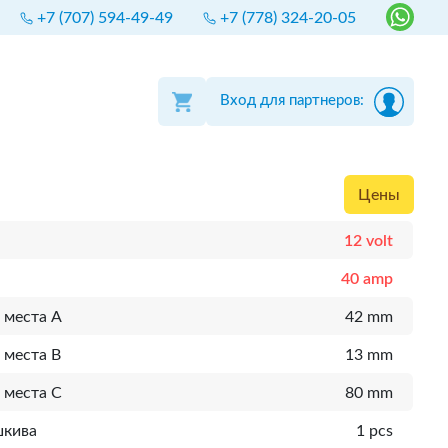
+7 (707) 594-49-49
+7 (778) 324-20-05
Вход для партнеров:
Цены
12 volt
40 amp
 места A
42 mm
 места B
13 mm
 места C
80 mm
шкива
1 pcs