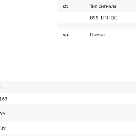
st:
Тип сигнала
BSS, LIN IDE
vp:
Помпа
4
169
99
039