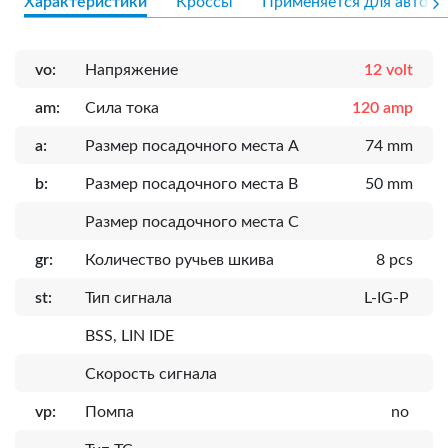
Характеристики
Кроссы
Применяется для авто
vo:
Напряжение
12 volt
am:
Сила тока
120 amp
a:
Размер посадочного места A
74 mm
b:
Размер посадочного места B
50 mm
Размер посадочного места C
gr:
Количество ручьев шкива
8 pcs
st:
Тип сигнала
L-IG-P
BSS, LIN IDE
Скорость сигнала
vp:
Помпа
no