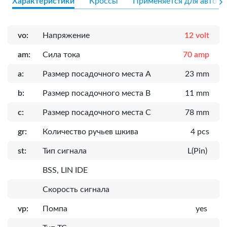
Характеристики
Кроссы
Применяется для авто
vo:
Напряжение
12 volt
am:
Сила тока
70 amp
a:
Размер посадочного места A
23 mm
b:
Размер посадочного места B
11 mm
c:
Размер посадочного места C
78 mm
gr:
Количество ручьев шкива
4 pcs
st:
Тип сигнала
L(Pin)
BSS, LIN IDE
Скорость сигнала
vp:
Помпа
yes