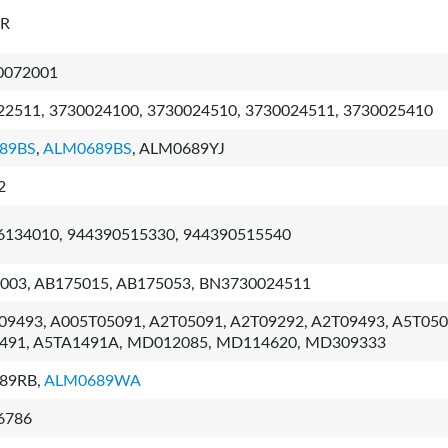
IR
0072001
22511, 3730024100, 3730024510, 3730024511, 3730025410
89BS
,
ALM0689BS
, ALM0689YJ
2
6134010, 944390515330, 944390515540
003, AB175015, AB175053, BN3730024511
09493, A005T05091, A2T05091, A2T09292, A2T09493, A5T050
491, A5TA1491A, MD012085, MD114620, MD309333
89RB,
ALM0689WA
6786