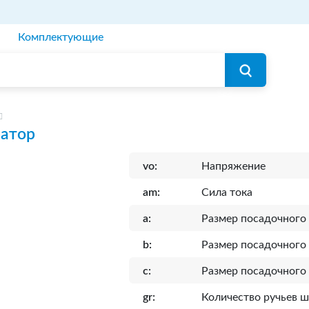
Комплектующие
ратор
vo:
Напряжение
am:
Сила тока
a:
Размер посадочного
b:
Размер посадочного 
c:
Размер посадочного
gr:
Количество ручьев 