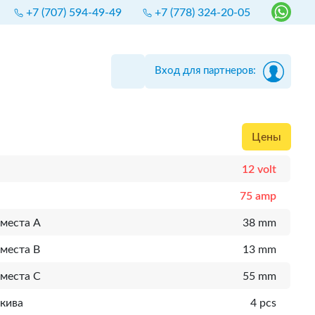
+7 (707) 594-49-49
+7 (778) 324-20-05
Вход для партнеров:
Цены
12 volt
75 amp
 места A
38 mm
места B
13 mm
 места C
55 mm
шкива
4 pcs