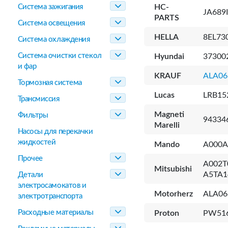
Система зажигания
HC-
JA689
PARTS
Система освещения
HELLA
8EL73
Система охлаждения
Система очистки стекол
Hyundai
37300
и фар
KRAUF
ALA06
Тормозная система
Lucas
LRB15
Трансмиссия
Magneti
Фильтры
94334
Marelli
Насосы для перекачки
жидкостей
Mando
A000A
Прочее
A002T
Mitsubishi
A5TA1
Детали
электросамокатов и
Motorherz
ALA06
электротранспорта
Расходные материалы
Proton
PW51