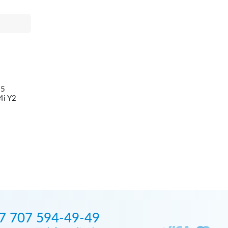
95
4i Y2
7 707 594-49-49