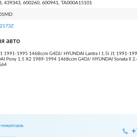
, 439343, 600260, 600941, TA000A15101
101MD
2173Z
я авто
 J1 1991-1995 1468ccm G4DJ/ HYUNDAI Lantra I 1.5i J1 1991-19
 Pony 1.5 X2 1989-1994 1468ccm G4DJ/ HYUNDAI Sonata II 2.
G64
генераторов.
+