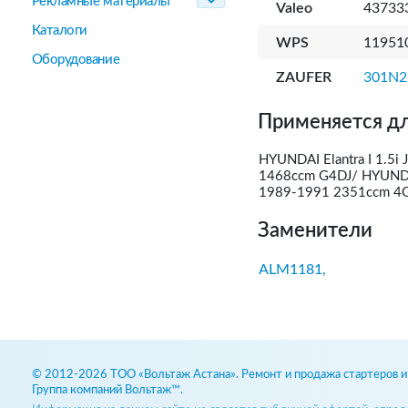
Рекламные материалы
Valeo
437333
Каталоги
WPS
1195
Оборудование
ZAUFER
301N2
Применяется дл
HYUNDAI Elantra I 1.5i
1468ccm G4DJ/ HYUNDAI
1989-1991 2351ccm 4
Заменители
ALM1181,
© 2012-2026 ТОО «Вольтаж Астана». Ремонт и продажа стартеров и 
Группа компаний Вольтаж™.