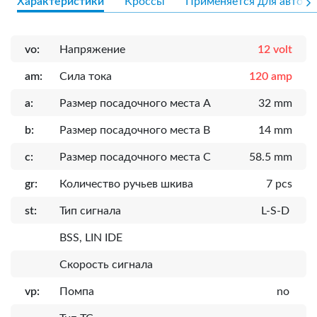
Характеристики
Кроссы
Применяется для авто
vo:
Напряжение
12 volt
am:
Сила тока
120 amp
a:
Размер посадочного места A
32 mm
b:
Размер посадочного места B
14 mm
c:
Размер посадочного места C
58.5 mm
gr:
Количество ручьев шкива
7 pcs
st:
Тип сигнала
L-S-D
BSS, LIN IDE
Скорость сигнала
vp:
Помпа
no