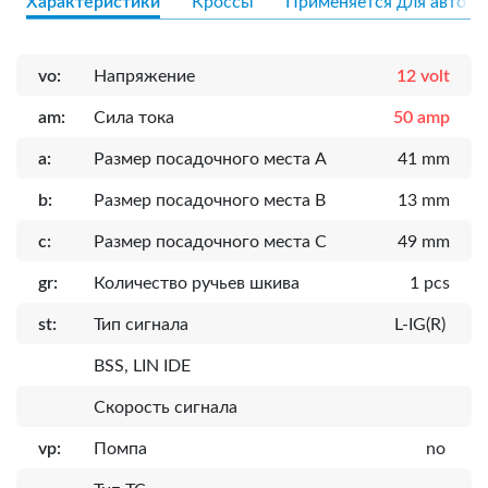
Характеристики
Кроссы
Применяется для авто
vo:
Напряжение
12 volt
am:
Сила тока
50 amp
a:
Размер посадочного места A
41 mm
b:
Размер посадочного места B
13 mm
c:
Размер посадочного места C
49 mm
gr:
Количество ручьев шкива
1 pcs
st:
Тип сигнала
L-IG(R)
BSS, LIN IDE
Скорость сигнала
vp:
Помпа
no