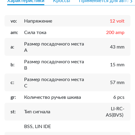
Характеристики
Кроссы
Применяется для авто
vo:
Напряжение
12 volt
am:
Сила тока
200 amp
Размер посадочного места
a:
43 mm
A
Размер посадочного места
b:
15 mm
B
Размер посадочного места
c:
57 mm
C
gr:
Количество ручьев шкива
6 pcs
LI-RC-
st:
Тип сигнала
AS(BVS)
BSS, LIN IDE