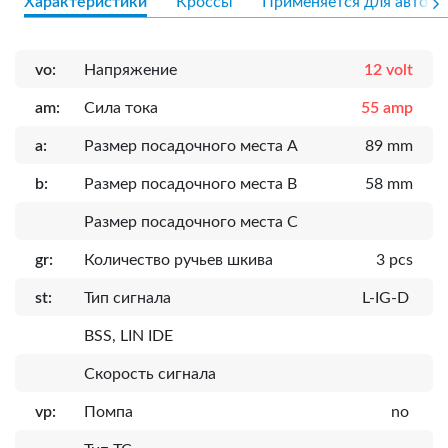
Характеристики
Кроссы
Применяется для авто
vo:
Напряжение
12 volt
am:
Сила тока
55 amp
a:
Размер посадочного места A
89 mm
b:
Размер посадочного места B
58 mm
Размер посадочного места C
gr:
Количество ручьев шкива
3 pcs
st:
Тип сигнала
L-IG-D
BSS, LIN IDE
Скорость сигнала
vp:
Помпа
no