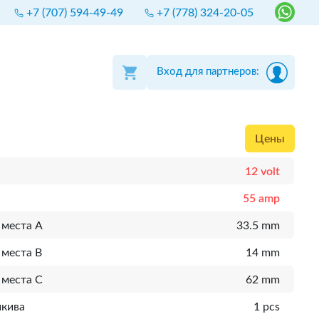
+7 (707) 594-49-49
+7 (778) 324-20-05
Вход для партнеров:
Цены
12 volt
55 amp
 места A
33.5 mm
 места B
14 mm
 места C
62 mm
шкива
1 pcs