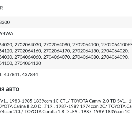
IR
8300
194WA
64020, 2702064030, 2702064080, 2702064100, 2702064100ES
64120, 2702064160, 2702064170, 2702064180, 2704064020,
64030, 2704064060, 2704064070, 2704064080, 2704064090,
64100, 2704064120
, 437841, 437844
я авто
V1.. 1983-1985 1839ccm 1C CTL/ TOYOTA Camry 2.0 TD SV1.. 
OTA Carina II 2.0 D ..T19.. 1987-1989 1974ccm 2C/ TOYOTA Cari
974ccm 2CL/ TOYOTA Corolla 1.8 D ..E9.. 1987-1989 1839ccm 1C