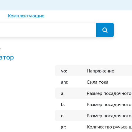
Комплектующие
атор
vo:
Напряжение
am:
Сила тока
a:
Размер посадочного
b:
Размер посадочного
c:
Размер посадочного
gr:
Количество ручьев 