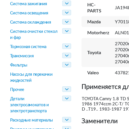
Система зажигания
HC-
JA194
PARTS
Система освещения
Mazda
Y7011
Система охлаждения
Система очистки стекол
Motorherz
ALN0
и фар
27020
Тормозная система
27020
Toyota
27040
Трансмиссия
27040
Фильтры
Valeo
437821
Насосы для перекачки
жидкостей
Применяется дл
Прочее
Детали
TOYOTA Camry 1.8 TD S
1986 1974ccm 2C-T/ TOY
электросамокатов и
D ..T19.. 1983-1987 1
электротранспорта
Расходные материалы
Заменители