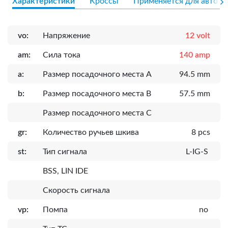
Характеристики
Кроссы
Применяется для авто
vo:
Напряжение
12 volt
am:
Сила тока
140 amp
a:
Размер посадочного места A
94.5 mm
b:
Размер посадочного места B
57.5 mm
Размер посадочного места C
gr:
Количество ручьев шкива
8 pcs
st:
Тип сигнала
L-IG-S
BSS, LIN IDE
Скорость сигнала
vp:
Помпа
no