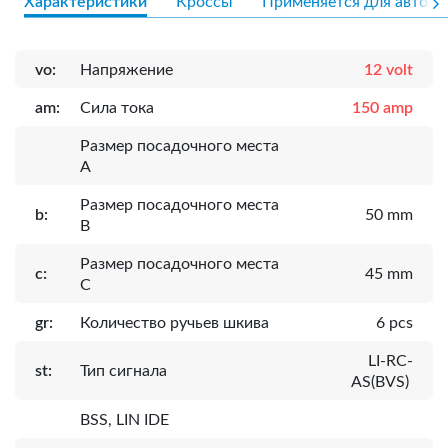
Характеристики
Кроссы
Применяется для авто
vo:
Напряжение
12 volt
am:
Сила тока
150 amp
Размер посадочного места
A
Размер посадочного места
b:
50 mm
B
Размер посадочного места
c:
45 mm
C
gr:
Количество ручьев шкива
6 pcs
LI-RC-
st:
Тип сигнала
AS(BVS)
BSS, LIN IDE