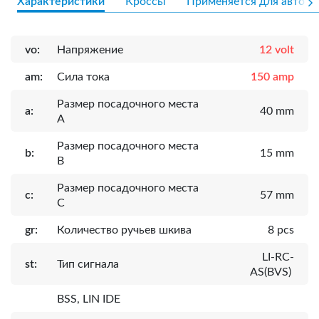
Характеристики
Кроссы
Применяется для авто
vo:
Напряжение
12 volt
am:
Сила тока
150 amp
Размер посадочного места
a:
40 mm
A
Размер посадочного места
b:
15 mm
B
Размер посадочного места
c:
57 mm
C
gr:
Количество ручьев шкива
8 pcs
LI-RC-
st:
Тип сигнала
AS(BVS)
BSS, LIN IDE