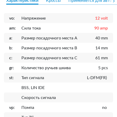
Характеристики
Кроссы
Применяется для авто
vo:
Напряжение
12 volt
am:
Сила тока
90 amp
a:
Размер посадочного места A
40 mm
b:
Размер посадочного места B
14 mm
c:
Размер посадочного места C
61 mm
gr:
Количество ручьев шкива
5 pcs
st:
Тип сигнала
L-DFM(FR)
BSS, LIN IDE
Скорость сигнала
vp:
Помпа
no