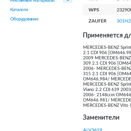
Рекламные материалы
Каталоги
WPS
23290
Оборудование
ZAUFER
301N2
Применяется дл
MERCEDES-BENZ Sprint
2.1 CDI 906 [OM646.98
2009 MERCEDES-BENZ S
309 2.1 CDI 906 [OM64
2006- MERCEDES-BENZ 
315 2.1 CDI 906 [OM64
OM646.984/ MERCEDES-
MERCEDES-BENZ Sprin
Viano 2.2 CDI 639 20
2006- 2148ccm OM646.
OM646.981/ MERCEDES
MERCEDES-BENZ Vito 1
Заменители
ALV3619,