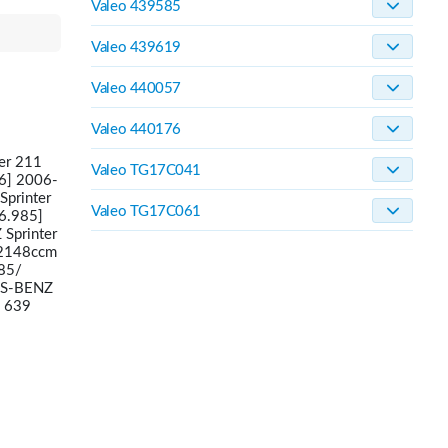
Valeo 439585
Valeo 439619
Valeo 440057
Valeo 440176
er 211
Valeo TG17C041
6] 2006-
printer
Valeo TG17C061
6.985]
Sprinter
 2148ccm
85/
ES-BENZ
 639