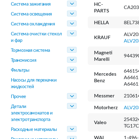
Система зажигания
HC-
CA203
PARTS
Система освещения
HELLA
8EL73
Система охлаждения
Система очистки стекол
ALV20
KRAUF
и фар
ALV20
Тормозная система
Magneti
94439
Marelli
Трансмиссия
Фильтры
64615
Mercedes
A6461
Насосы для перекачки
Benz
A6461
жидкостей
Messmer
21061
Прочее
Детали
Motorherz
ALV20
электросамокатов и
254324
электротранспорта
Valeo
TG17C
Расходные материалы
WAI
1-496