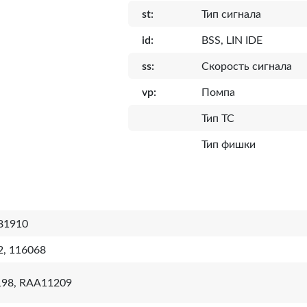
st:
Тип сигнала
id:
BSS, LIN IDE
ss:
Скорость сигнала
vp:
Помпа
Тип ТС
Тип фишки
81910
2, 116068
98, RAA11209