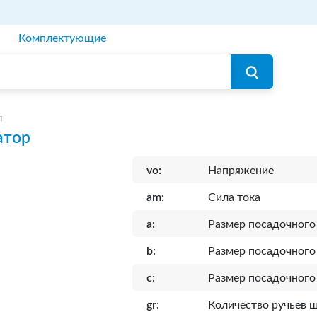
Комплектующие
атор
vo:
Напряжение
am:
Сила тока
a:
Размер посадочного
b:
Размер посадочного
c:
Размер посадочного
gr:
Количество ручьев 