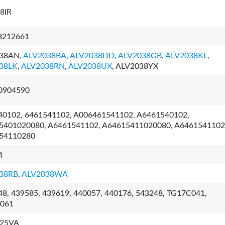
8IR
8212661
38AN,
ALV2038BA
,
ALV2038DD
,
ALV2038GB
,
ALV2038KL
,
38LK
,
ALV2038RN
,
ALV2038UX
, ALV2038YX
0904590
40102, 6461541102, A006461541102, A6461540102,
5401020080, A6461541102, A64615411020080, A6461541102
54110280
4
38RB
,
ALV2038WA
8, 439585, 439619, 440057, 440176, 543248, TG17C041,
061
-25VA