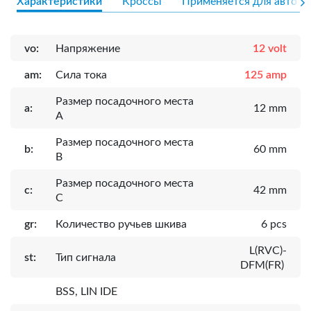
Характеристики
Кроссы
Применяется для авто
vo:
Напряжение
12 volt
am:
Сила тока
125 amp
Размер посадочного места
a:
12 mm
A
Размер посадочного места
b:
60 mm
B
Размер посадочного места
c:
42 mm
C
gr:
Количество ручьев шкива
6 pcs
L(RVC)-
st:
Тип сигнала
DFM(FR)
BSS, LIN IDE