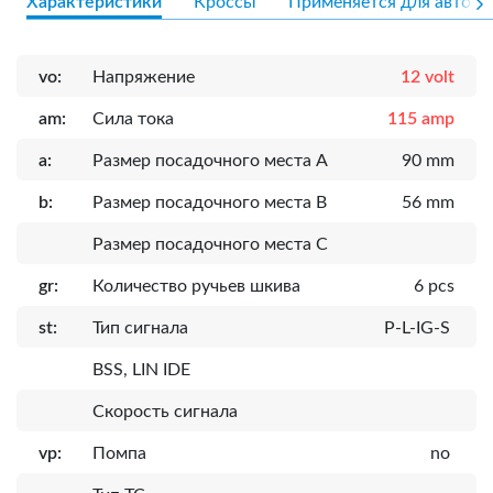
Характеристики
Кроссы
Применяется для авто
vo:
Напряжение
12 volt
am:
Сила тока
115 amp
a:
Размер посадочного места A
90 mm
b:
Размер посадочного места B
56 mm
Размер посадочного места C
gr:
Количество ручьев шкива
6 pcs
st:
Тип сигнала
P-L-IG-S
BSS, LIN IDE
Скорость сигнала
vp:
Помпа
no