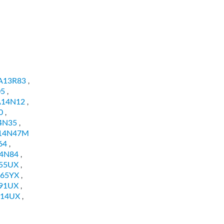
A13R83
,
05
,
A14N12
,
0
,
4N35
,
14N47M
64
,
4N84
,
55UX
,
165YX
,
91UX
,
314UX
,