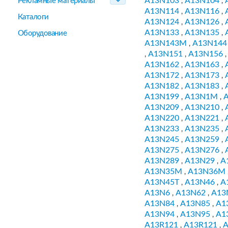
A13N103
A13N104
Рекламные материалы
,
,
A13N114
A13N116
,
,
Каталоги
A13N124
A13N126
,
,
A13N133
A13N135
,
,
Оборудование
A13N143M
A13N144
,
A13N151
A13N156
,
,
A13N162
A13N163
,
,
A13N172
A13N173
,
,
A13N182
A13N183
,
,
A13N199
A13N1M
,
,
A13N209
A13N210
,
,
A13N220
A13N221
,
,
A13N233
A13N235
,
,
A13N245
A13N259
,
,
A13N275
A13N276
,
,
A13N289
A13N29
A
,
,
A13N35M
A13N36M
,
A13N45T
A13N46
A
,
,
A13N6
A13N62
A13
,
,
A13N84
A13N85
A1
,
,
A13N94
A13N95
A1
,
,
A13R121
A13R121
A
,
,