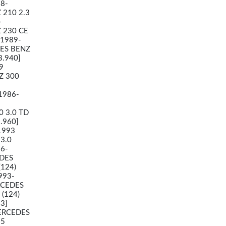
88-
 210 2.3
-
 230 CE
.1989-
DES BENZ
3.940]
9
Z 300
1986-
 3.0 TD
.960]
1993
3.0
86-
EDES
(124)
993-
RCEDES
(124)
3]
MERCEDES
95