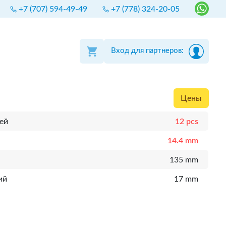
+7 (707) 594-49-49
+7 (778) 324-20-05
Вход для партнеров:
Цены
ей
12 pcs
14.4 mm
135 mm
ий
17 mm