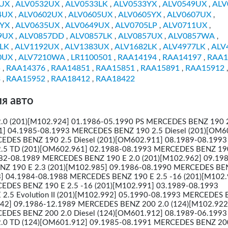
UX
ALV0532UX
ALV0533LK
ALV0533YX
ALV0549UX
ALV
,
,
,
,
,
4UX
ALV0602UX
ALV0605UX
ALV0605YX
ALV0607UX
,
,
,
,
,
5YX
ALV0635UX
ALV0649UX
ALV0705LP
ALV0711UX
,
,
,
,
,
9UX
ALV0857DD
ALV0857LK
ALV0857UX
ALV0857WA
,
,
,
,
,
LK
ALV1192UX
ALV1383UX
ALV1682LK
ALV4977LK
ALV
,
,
,
,
,
0UX
ALV7210WA
LR1100501
RAA14194
RAA14197
RAA1
,
,
,
,
,
5
RAA14376
RAA14851
RAA15851
RAA15891
RAA15912
,
,
,
,
,
,
3
RAA15952
RAA18412
RAA18422
,
,
,
я авто
0 (201)[M102.924] 01.1986-05.1990 PS MERCEDES BENZ 190 
1] 04.1985-08.1993 MERCEDES BENZ 190 2.5 Diesel (201)[OM6
EDES BENZ 190 2.5 Diesel (201)[OM602.911] 08.1989-08.1993
5 TD (201)[OM602.961] 02.1988-08.1993 MERCEDES BENZ 190
982-08.1989 MERCEDES BENZ 190 E 2.0 (201)[M102.962] 09.19
Z 190 E 2.3 (201)[M102.985] 09.1986-08.1990 MERCEDES BE
3] 04.1984-08.1988 MERCEDES BENZ 190 E 2.5 -16 (201)[M102.
EDES BENZ 190 E 2.5 -16 (201)[M102.991] 03.1989-08.1993
2.5 Evolution II (201)[M102.992] 05.1990-08.1993 MERCEDES
.942] 09.1986-12.1989 MERCEDES BENZ 200 2.0 (124)[M102.922
EDES BENZ 200 2.0 Diesel (124)[OM601.912] 08.1989-06.1993
0 TD (124)[OM601.912] 09.1985-08.1991 MERCEDES BENZ 200