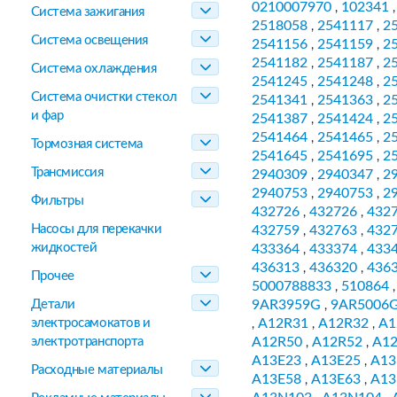
0210007970
102341
,
Система зажигания
2518058
2541117
2
,
,
Система освещения
2541156
2541159
2
,
,
2541182
2541187
2
,
,
Система охлаждения
2541245
2541248
2
,
,
Система очистки стекол
2541341
2541363
2
,
,
и фар
2541387
2541424
2
,
,
2541464
2541465
2
,
,
Тормозная система
2541645
2541695
2
,
,
Трансмиссия
2940309
2940347
2
,
,
2940753
2940753
2
,
,
Фильтры
432726
432726
432
,
,
Насосы для перекачки
432759
432763
432
,
,
жидкостей
433364
433374
433
,
,
436313
436320
436
,
,
Прочее
5000788833
510864
,
Детали
9AR3959G
9AR5006
,
электросамокатов и
A12R31
A12R32
A1
,
,
,
электротранспорта
A12R50
A12R52
A1
,
,
A13E23
A13E25
A13
,
,
Расходные материалы
A13E58
A13E63
A1
,
,