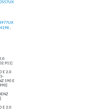
0557UX
4977UX
4198
,
2.0
02.911]
 E 2.0
85-
NZ 190 E
990]
 BENZ
]
 E 2.0