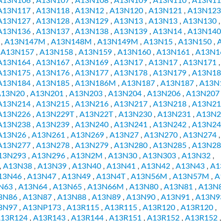
A13N106
A13N107
A13N108
A13N109
A13N110
A13N11
,
,
,
,
,
A13N117
A13N118
A13N12
A13N120
A13N121
A13N123
,
,
,
,
,
A13N127
A13N128
A13N129
A13N13
A13N13
A13N130
,
,
,
,
,
,
A13N136
A13N137
A13N138
A13N139
A13N14
A13N140
,
,
,
,
,
A13N147M
A13N148M
A13N149M
A13N15
A13N150
,
,
,
,
,
,
A13N157
A13N158
A13N159
A13N160
A13N161
A13N1
,
,
,
,
,
,
A13N164
A13N167
A13N169
A13N17
A13N17
A13N171
,
,
,
,
,
,
A13N175
A13N176
A13N177
A13N178
A13N179
A13N18
,
,
,
,
,
A13N184
A13N185
A13N186M
A13N187
A13N187
A13N
,
,
,
,
,
A13N20
A13N201
A13N203
A13N204
A13N206
A13N207
,
,
,
,
,
A13N214
A13N215
A13N216
A13N217
A13N218
A13N21
,
,
,
,
,
A13N226
A13N229T
A13N22T
A13N230
A13N231
A13N2
,
,
,
,
,
A13N238
A13N239
A13N240
A13N241
A13N242
A13N24
,
,
,
,
,
A13N26
A13N261
A13N269
A13N27
A13N270
A13N274
,
,
,
,
,
,
A13N277
A13N278
A13N279
A13N280
A13N285
A13N2
,
,
,
,
,
13N293
A13N296
A13N2M
A13N30
A13N303
A13N32
,
,
,
,
,
,
A13N38
A13N39
A13N40
A13N41
A13N42
A13N43
A1
,
,
,
,
,
,
,
13N46
A13N47
A13N49
A13N4T
A13N56M
A13N57M
A
,
,
,
,
,
,
N63
A13N64
A13N65
A13N66M
A13N80
A13N81
A13N
,
,
,
,
,
,
3N86
A13N87
A13N88
A13N89
A13N90
A13N91
A13N9
,
,
,
,
,
,
3N97
A13NP173
A13R115
A13R115
A13R120
A13R120
,
,
,
,
,
,
13R124
A13R143
A13R144
A13R151
A13R152
A13R152
,
,
,
,
,
,