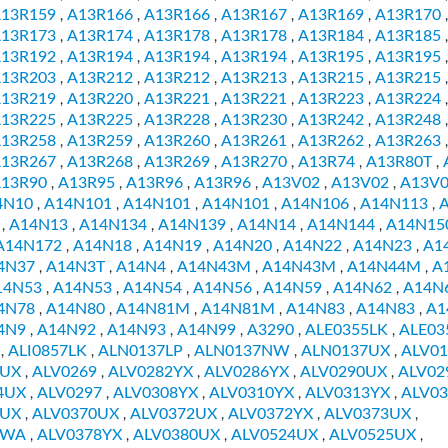
13R159
A13R166
A13R166
A13R167
A13R169
A13R170
,
,
,
,
,
,
13R173
A13R174
A13R178
A13R178
A13R184
A13R185
,
,
,
,
,
,
13R192
A13R194
A13R194
A13R194
A13R195
A13R195
,
,
,
,
,
,
13R203
A13R212
A13R212
A13R213
A13R215
A13R215
,
,
,
,
,
,
13R219
A13R220
A13R221
A13R221
A13R223
A13R224
,
,
,
,
,
,
13R225
A13R225
A13R228
A13R230
A13R242
A13R248
,
,
,
,
,
,
13R258
A13R259
A13R260
A13R261
A13R262
A13R263
,
,
,
,
,
,
13R267
A13R268
A13R269
A13R270
A13R74
A13R80T
,
,
,
,
,
,
13R90
A13R95
A13R96
A13R96
A13V02
A13V02
A13V
,
,
,
,
,
,
4N10
A14N101
A14N101
A14N101
A14N106
A14N113
,
,
,
,
,
,
A14N13
A14N134
A14N139
A14N14
A14N144
A14N15
,
,
,
,
,
,
A14N172
A14N18
A14N19
A14N20
A14N22
A14N23
A1
,
,
,
,
,
,
4N37
A14N3T
A14N4
A14N43M
A14N43M
A14N44M
A
,
,
,
,
,
,
14N53
A14N53
A14N54
A14N56
A14N59
A14N62
A14N
,
,
,
,
,
,
4N78
A14N80
A14N81M
A14N81M
A14N83
A14N83
A1
,
,
,
,
,
,
4N9
A14N92
A14N93
A14N99
A3290
ALE0355LK
ALE03
,
,
,
,
,
,
ALI0857LK
ALN0137LP
ALN0137NW
ALN0137UX
ALV0
,
,
,
,
,
9UX
ALV0269
ALV0282YX
ALV0286YX
ALV0290UX
ALV02
,
,
,
,
,
4UX
ALV0297
ALV0308YX
ALV0310YX
ALV0313YX
ALV0
,
,
,
,
,
9UX
ALV0370UX
ALV0372UX
ALV0372YX
ALV0373UX
,
,
,
,
,
8WA
ALV0378YX
ALV0380UX
ALV0524UX
ALV0525UX
,
,
,
,
,