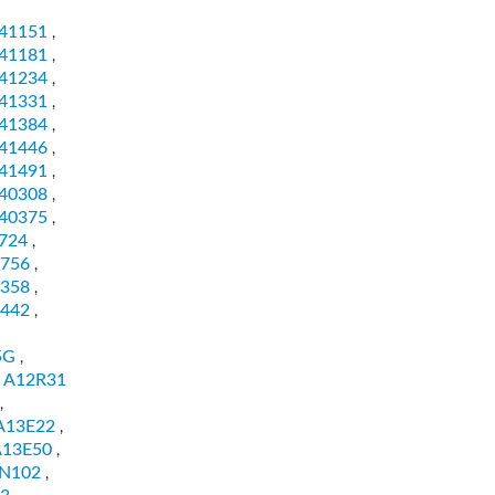
41151
,
41181
,
41234
,
41331
,
41384
,
41446
,
41491
,
40308
,
40375
,
724
,
756
,
358
,
442
,
5G
,
A12R31
,
,
A13E22
,
A13E50
,
N102
,