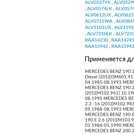
ALV0527YX
ALV0529
,
ALV0574LK
ALV057
,
,
ALV0612UX
ALV062
,
ALV0711WA
ALV084
,
ALV1101UX
ALV1192
,
ALV7210LK
ALV721
,
,
RAA14230
RAA1424
,
RAA15942
RAA1594
,
Применяется дл
MERCEDES BENZ 190 2.
Diesel (201)[OM601.91
04.1985-08.1993 MERC
MERCEDES BENZ 190 2.
(201)[M102.961] 10.1
08.1990 MERCEDES BEN
2.3 -16 (201)[M102.98
09.1988-08.1993 MERC
MERCEDES BENZ 190 E 
190 E 2.6 (201)[M103
01.1986-05.1990 MERC
MERCEDES BENZ 200 2.