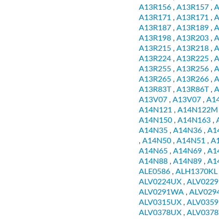
A13R156
A13R157
A
,
,
A13R171
A13R171
A
,
,
A13R187
A13R189
A
,
,
A13R198
A13R203
A
,
,
A13R215
A13R218
A
,
,
A13R224
A13R225
A
,
,
A13R255
A13R256
A
,
,
A13R265
A13R266
A
,
,
A13R83T
A13R86T
A
,
,
A13V07
A13V07
A1
,
,
A14N121
A14N122M
,
A14N150
A14N163
,
,
A14N35
A14N36
A1
,
,
A14N50
A14N51
A
,
,
,
A14N65
A14N69
A1
,
,
A14N88
A14N89
A1
,
,
ALE0586
ALH1370KL
,
ALV0224UX
ALV022
,
ALV0291WA
ALV029
,
ALV0315UX
ALV035
,
ALV0378UX
ALV037
,