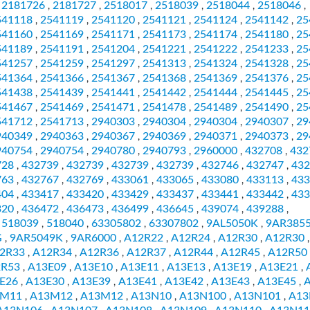
2181726
2181727
2518017
2518039
2518044
2518046
,
,
,
,
,
,
,
541118
2541119
2541120
2541121
2541124
2541142
25
,
,
,
,
,
,
541160
2541169
2541171
2541173
2541174
2541180
25
,
,
,
,
,
,
541189
2541191
2541204
2541221
2541222
2541233
25
,
,
,
,
,
,
541257
2541259
2541297
2541313
2541324
2541328
25
,
,
,
,
,
,
541364
2541366
2541367
2541368
2541369
2541376
25
,
,
,
,
,
,
541438
2541439
2541441
2541442
2541444
2541445
25
,
,
,
,
,
,
541467
2541469
2541471
2541478
2541489
2541490
25
,
,
,
,
,
,
541712
2541713
2940303
2940304
2940304
2940307
29
,
,
,
,
,
,
940349
2940363
2940367
2940369
2940371
2940373
29
,
,
,
,
,
,
940754
2940754
2940780
2940793
2960000
432708
432
,
,
,
,
,
,
728
432739
432739
432739
432739
432746
432747
432
,
,
,
,
,
,
,
763
432767
432769
433061
433065
433080
433113
433
,
,
,
,
,
,
,
404
433417
433420
433429
433437
433441
433442
433
,
,
,
,
,
,
,
320
436472
436473
436499
436645
439074
439288
,
,
,
,
,
,
,
518039
518040
63305802
63307802
9AL5050K
9AR385
,
,
,
,
,
,
G
9AR5049K
9AR6000
A12R22
A12R24
A12R30
A12R30
,
,
,
,
,
,
2R33
A12R34
A12R36
A12R37
A12R44
A12R45
A12R50
,
,
,
,
,
,
2R53
A13E09
A13E10
A13E11
A13E13
A13E19
A13E21
,
,
,
,
,
,
,
E26
A13E30
A13E39
A13E41
A13E42
A13E43
A13E45
,
,
,
,
,
,
,
3M11
A13M12
A13M12
A13N10
A13N100
A13N101
A13
,
,
,
,
,
,