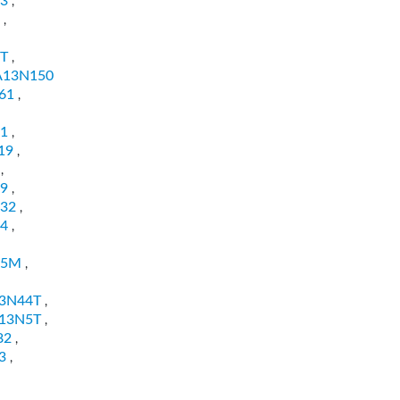
3
,
,
T
,
A13N150
61
,
1
,
19
,
,
9
,
32
,
4
,
85M
,
3N44T
,
13N5T
,
82
,
3
,