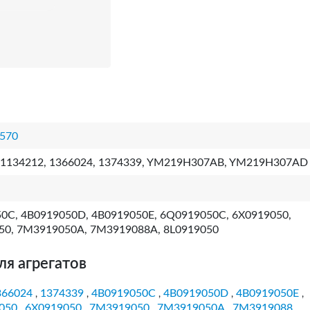
570
 1134212, 1366024, 1374339, YM219H307AB, YM219H307AD
0C, 4B0919050D, 4B0919050E, 6Q0919050C, 6X0919050,
0, 7M3919050A, 7M3919088A, 8L0919050
ля агрегатов
366024
1374339
4B0919050C
4B0919050D
4B0919050E
,
,
,
,
,
050
6X0919050
7M3919050
7M3919050A
7M3919088
,
,
,
,
,