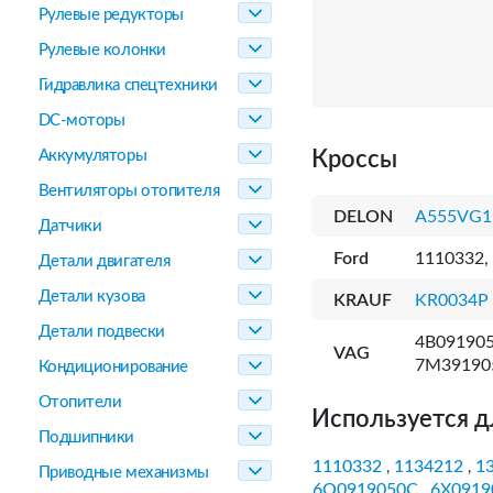
Рулевые редукторы
Рулевые колонки
Гидравлика спецтехники
DC-моторы
Аккумуляторы
Кроссы
Вентиляторы отопителя
DELON
A555VG1
Датчики
Ford
1110332,
Детали двигателя
Детали кузова
KRAUF
KR0034P
Детали подвески
4B091905
VAG
7M391905
Кондиционирование
Отопители
Используется д
Подшипники
1110332
1134212
1
,
,
Приводные механизмы
6Q0919050C
6X0919
,