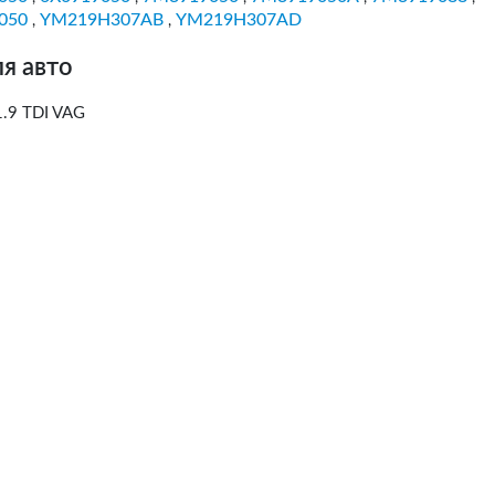
050
YM219H307AB
YM219H307AD
,
,
я авто
.9 TDI VAG