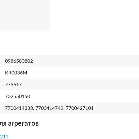
0986580802
KR0036M
775617
702550150
7700414333, 7700414742, 7700427101
ля агрегатов
211