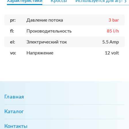
Характеристики
Кроссы
Используется для агрега
pr:
Давление потока
3 bar
fl:
Производительность
85 l/h
el:
Электрический ток
5.5 Amp
vo:
Напряжение
12 volt
Главная
Каталог
Контакты