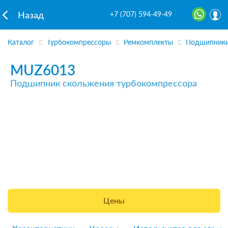
+7 (707) 594-49-49
Назад
Каталог
Турбокомпрессоры
Ремкомплекты
Подшипники
MUZ6013
Подшипник скольжения турбокомпрессора
Цены