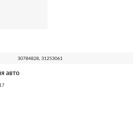
30784828, 31253061
я авто
17