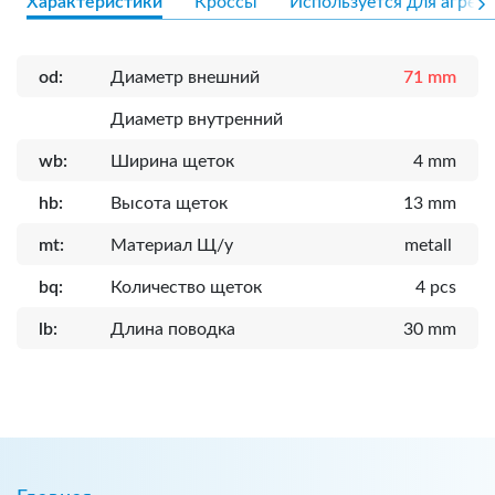
Характеристики
Кроссы
Используется для агрега
od:
Диаметр внешний
71 mm
Диаметр внутренний
wb:
Ширина щеток
4 mm
hb:
Высота щеток
13 mm
mt:
Материал Щ/у
metall
bq:
Количество щеток
4 pcs
lb:
Длина поводка
30 mm