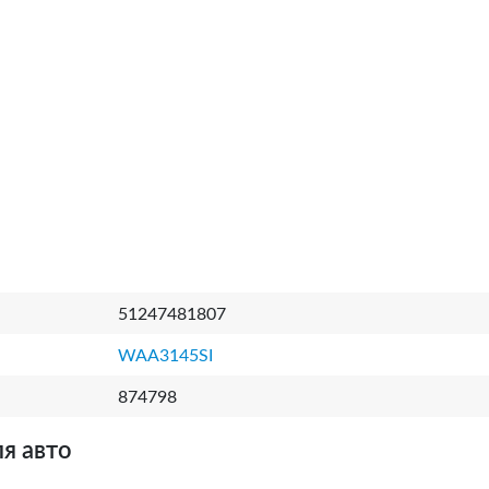
51247481807
WAA3145SI
874798
я авто