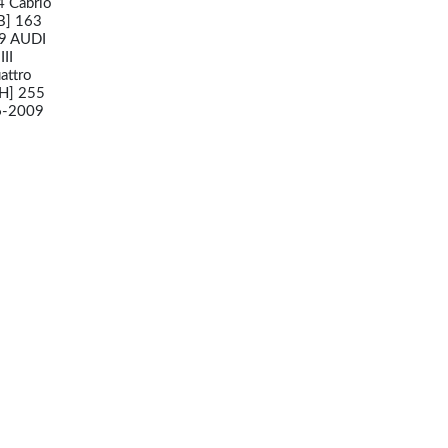
4 Cabrio
FB] 163
09 AUDI
II
attro
KH] 255
06-2009