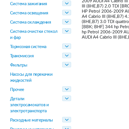
2009 AUDI A4 Cabrio II
Система зажигания
III (8HE,B7) 2.0 TDI [B
HP Petrol 2006-2009 AU
Система освещения
A4 Cabrio III (8HE,B7) 
(8HE,B7) 3.0 TDI quattr
Система охлаждения
[BBK; BHF] 344 hp Petro
Система очистки стекол
hp Petrol 2006-2009 AUD
AUDI A4 Cabrio III (8HE
и фар
Тормозная система
Трансмиссия
Фильтры
Насосы для перекачки
жидкостей
Прочее
Детали
электросамокатов и
электротранспорта
Расходные материалы