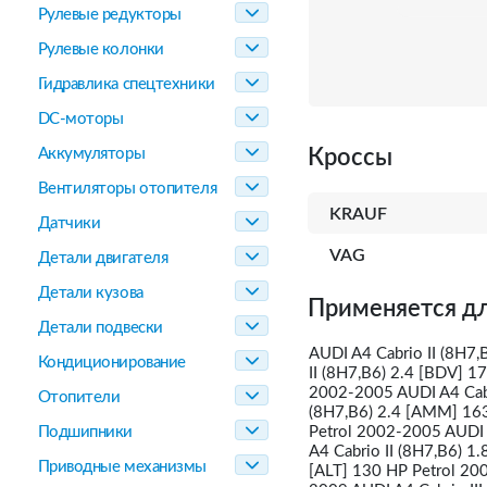
Рулевые редукторы
Рулевые колонки
Гидравлика спецтехники
DC-моторы
Аккумуляторы
Кроссы
Вентиляторы отопителя
KRAUF
Датчики
VAG
Детали двигателя
Детали кузова
Применяется дл
Детали подвески
AUDI A4 Cabrio II (8H7,
Кондиционирование
II (8H7,B6) 2.4 [BDV] 1
2002-2005 AUDI A4 Cabr
Отопители
(8H7,B6) 2.4 [AMM] 163
Подшипники
Petrol 2002-2005 AUDI 
A4 Cabrio II (8H7,B6) 1
Приводные механизмы
[ALT] 130 HP Petrol 200