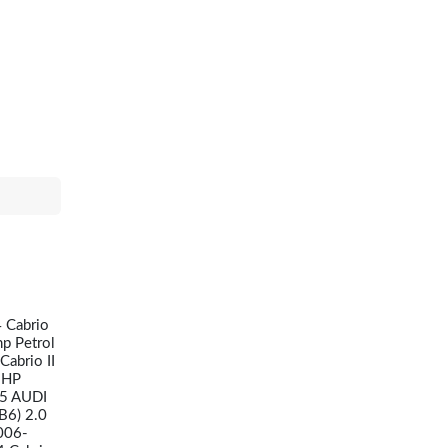
 Cabrio
p Petrol
abrio II
 HP
05 AUDI
B6) 2.0
006-