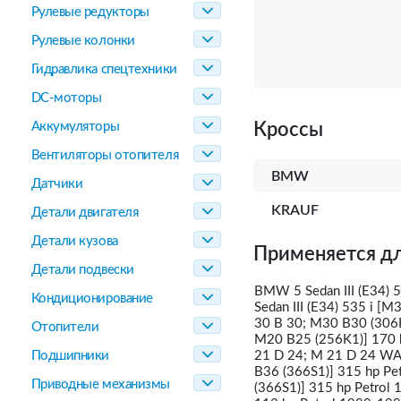
Рулевые редукторы
Рулевые колонки
Гидравлика спецтехники
DC-моторы
Аккумуляторы
Кроссы
Вентиляторы отопителя
BMW
Датчики
KRAUF
Детали двигателя
Детали кузова
Применяется дл
Детали подвески
BMW 5 Sedan III (E34) 
Кондиционирование
Sedan III (E34) 535 i [
30 B 30; M30 B30 (306K
Отопители
M20 B25 (256K1)] 170 h
Подшипники
21 D 24; M 21 D 24 WA]
B36 (366S1)] 315 hp Pe
Приводные механизмы
(366S1)] 315 hp Petrol