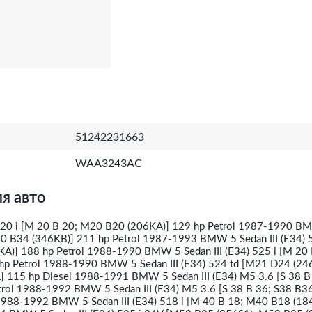
51242231663
WAA3243AC
я авто
520 i [M 20 B 20; M20 B20 (206KA)] 129 hp Petrol 1987-1990 B
M30 B34 (346KB)] 211 hp Petrol 1987-1993 BMW 5 Sedan III (E34) 
A)] 188 hp Petrol 1988-1990 BMW 5 Sedan III (E34) 525 i [M 20 
p Petrol 1988-1990 BMW 5 Sedan III (E34) 524 td [M21 D24 (24
 115 hp Diesel 1988-1991 BMW 5 Sedan III (E34) M5 3.6 [S 38 B
trol 1988-1992 BMW 5 Sedan III (E34) M5 3.6 [S 38 B 36; S38 B3
 1988-1992 BMW 5 Sedan III (E34) 518 i [M 40 B 18; M40 B18 (18