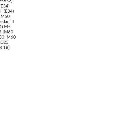
256S2);
(E34)
I (E34)
 [M50
dan III
34) M5
V8 [M60
B30; M60
1 D25
B 18]