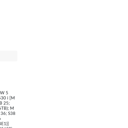
MW 5
530 i [M
B 25;
6TB); M
 36; S38
6
4E1)]