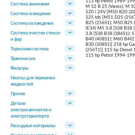
113 hp Petrol 1989-199
Система зажигания
M 52 B 25 (Vanos); M 5
520 i 24V [M50 B20 (20
Система освещения
525 tds [M51 D25 (256T
B25 (256S1); M50 B25 (
Система охлаждения
(E34) M5 3.8 [S38 B38 
Система очистки стекол
3.8 [S38 B38 (386S1); 
B40 (408S1); M60 B40] 
и фар
B30 (308S1)] 218 hp Ga
Тормозная система
(256T1)] 115 hp Diesel
115 hp Petrol 1994-19
Трансмиссия
Фильтры
Насосы для перекачки
жидкостей
Прочее
Детали
электросамокатов и
электротранспорта
Расходные материалы