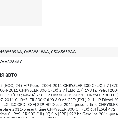
4589589AA, 04589618AA, 05065659AA
WAA3264AC
я авто
.5 [EGG] 249 HP Petrol 2004-2011 CHRYSLER 300 C (LX) 5.7 [EZ
004-2011 CHRYSLER 300 C (LX) 2.7 [EER; 2.7] 193 hp Petrol 20
.0 CRD [EXL; M664] 218 HP Diesel 2005-2011 CHRYSLER 300 C (
07-2011 CHRYSLER 300 C (LX) 3.0 V6 CRD [EXL] 211 HP Diesel 2
 (LX) 3.0 CRD [EXF] 239 HP Diesel 2011-present. time CHRYSLER 
asoline 2011-present. time CHRYSLER 300 C II (LX) 6.4 [ESG] 472 
time CHRYSLER 300 C II (LX) 3.6 [ERB] 292 hp Gasoline 2011-prese