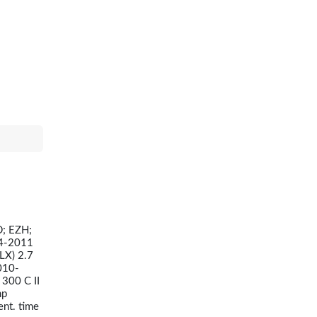
D; EZH;
04-2011
LX) 2.7
010-
300 C II
hp
nt. time