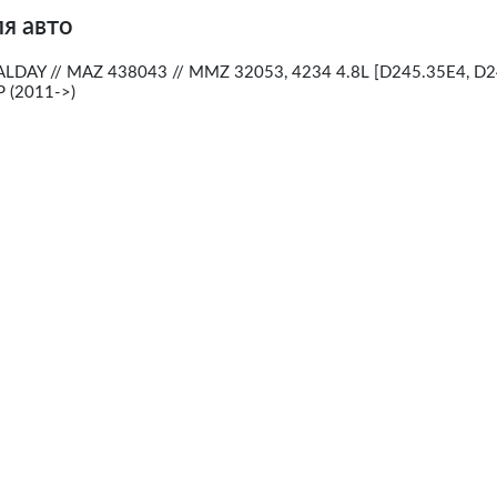
я авто
LDAY // MAZ 438043 // MMZ 32053, 4234 4.8L [D245.35E4, D2
 (2011->)