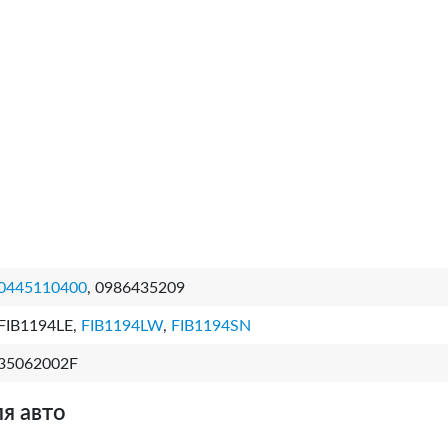
0445110400
, 0986435209
FIB1194LE,
FIB1194LW
,
FIB1194SN
35062002F
я авто