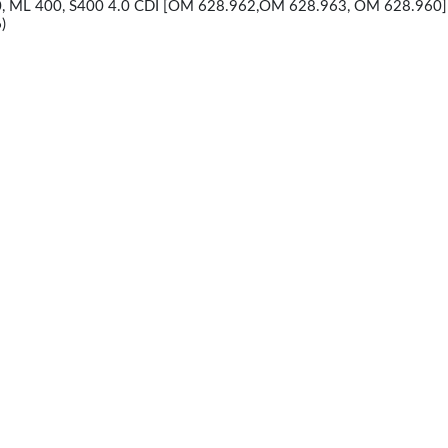
ML 400, S400 4.0 CDI [OM 628.962,OM 628.963, OM 628.960]
)