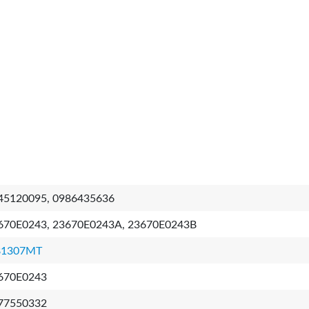
45120095, 0986435636
670E0243, 23670E0243A, 23670E0243B
B1307MT
670E0243
77550332