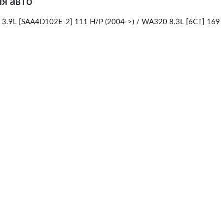
я авто
.9L [SAA4D102E-2] 111 H/P (2004->) / WA320 8.3L [6CT] 169