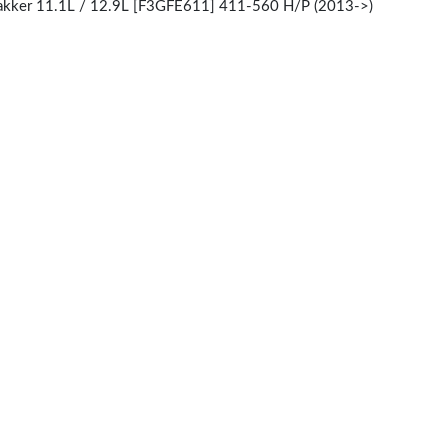
Trakker 11.1L / 12.9L [F3GFE611] 411-560 H/P (2013->)