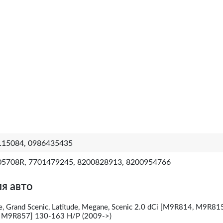
115084, 0986435435
5708R, 7701479245, 8200828913, 8200954766
я авто
 Grand Scenic, Latitude, Megane, Scenic 2.0 dCi [M9R814, M9R815
 M9R857] 130-163 H/P (2009->)