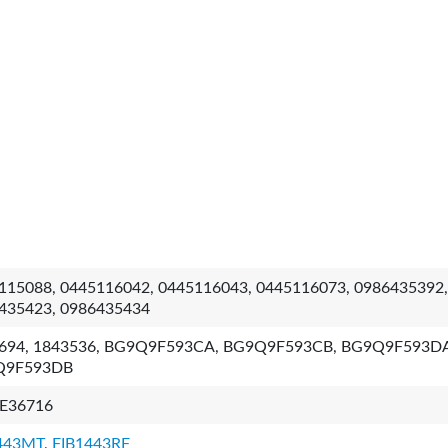
115088, 0445116042, 0445116043, 0445116073, 0986435392,
435423, 0986435434
694, 1843536, BG9Q9F593CA, BG9Q9F593CB, BG9Q9F593D
Q9F593DB
E36716
443MT
,
FIB1443RF