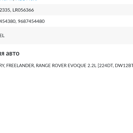
2335, LR056366
454380, 9687454480
EL
я авто
Y, FREELANDER, RANGE ROVER EVOQUE 2.2L [224DT, DW12B