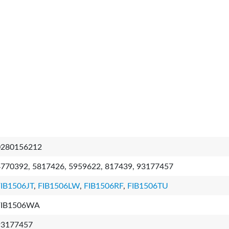
0280156212
4770392, 5817426, 5959622, 817439, 93177457
FIB1506JT
,
FIB1506LW
,
FIB1506RF
,
FIB1506TU
FIB1506WA
93177457