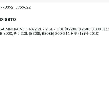
4770392, 5959622
я авто
 SINTRA, VECTRA 2.2L / 2.5L / 3.0L [X22XE, X25XE, X30XE] 
B 9000, 9-5 3.0L [B308I, B308E] 200-211 H/P (1994-2010)