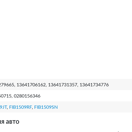
79665, 13641706162, 13641731357, 13641734776
50715, 0280156346
9JT
,
FIB1509RF
,
FIB1509SN
я авто