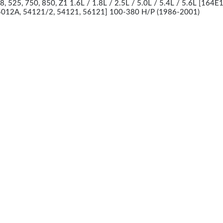
 525, 750, 850, Z1 1.6L / 1.8L / 2.5L / 5.0L / 5.4L / 5.6L [164E
5012A, 54121/2, 54121, 56121] 100-380 H/P (1986-2001)