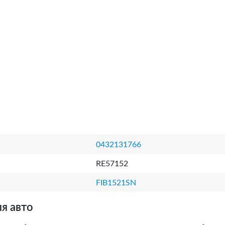
0432131766
RE57152
FIB1521SN
я авто