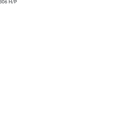
306 H/P